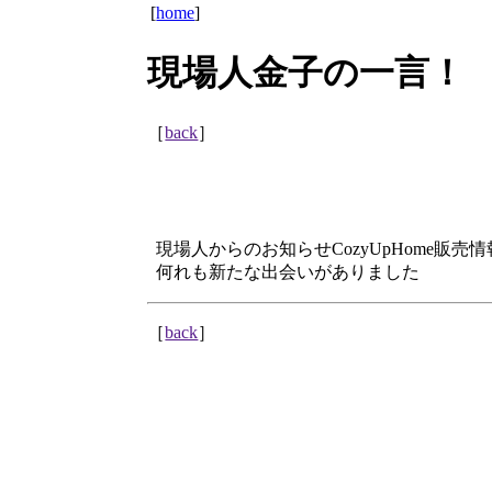
[
home
]
現場人金子の一言！
［
back
］
現場人からのお知らせCozyUpHome販売情
何れも新たな出会いがありました
［
back
］