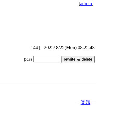
[
admin
]
144］
2025/ 8/25(Mon)
08:25:48
pass
--
楽印
--